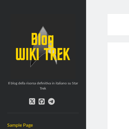
WikiTrek
Blog
Il blog della risorsa definitiva in italiano su Star
Trek
twitter
github
telegram
Sample Page