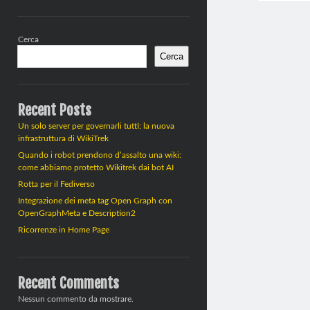
Barra
Cerca
laterale
Cerca
Recent Posts
Un solo server per governarli tutti: la nuova
infrastruttura di WikiTrek
Quando i robot prendono d’assalto una wiki:
come abbiamo protetto Wikitrek dai bot AI
Rotta per il Fediverso
Integrazione dei meta tag Open Graph con
OpenGraphMeta e Description2
Ricorrenze in Home Page
Recent Comments
Nessun commento da mostrare.