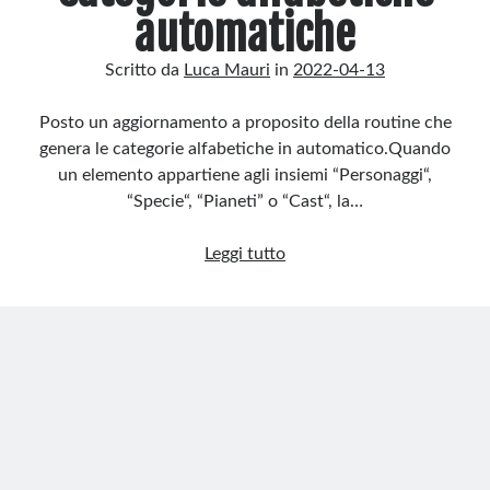
automatiche
Rotta per il Fediverso
Integrazione dei meta tag Open Graph con OpenGraphMeta e
Description2
Scritto da
Luca Mauri
in
2022-04-13
Ricorrenze in Home Page
Posto un aggiornamento a proposito della routine che
genera le categorie alfabetiche in automatico.Quando
Recent Comments
un elemento appartiene agli insiemi “Personaggi“,
Nessun commento da mostrare.
“Specie“, “Pianeti” o “Cast“, la…
Categorie
Leggi tutto
alfabetiche
automatiche