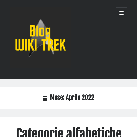
WikiTrek
apri
menu
principa
Blog
Barra
Cerca
laterale
Cerca
Mese:
Aprile 2022
Recent Posts
Un solo server per governarli tutti: la nuova infrastruttura di WikiTrek
Quando i robot prendono d’assalto una wiki: come abbiamo protetto
Categorie alfabetiche
Wikitrek dai bot AI