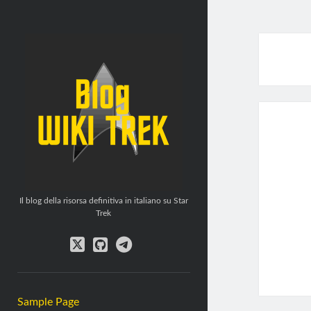
WikiTrek
Blog
Il blog della risorsa definitiva in italiano su Star
Trek
twitter
github
telegram
Sample Page