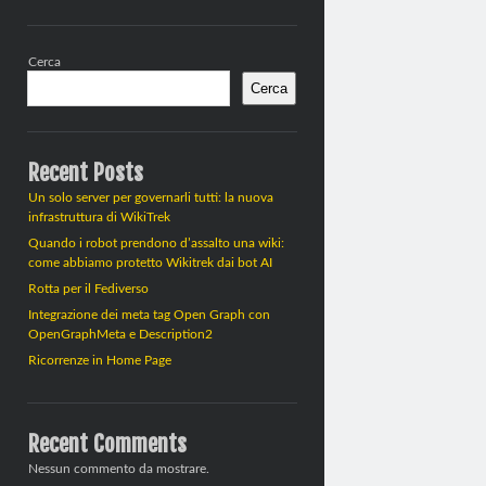
Barra
Cerca
laterale
Cerca
Recent Posts
Un solo server per governarli tutti: la nuova
infrastruttura di WikiTrek
Quando i robot prendono d’assalto una wiki:
come abbiamo protetto Wikitrek dai bot AI
Rotta per il Fediverso
Integrazione dei meta tag Open Graph con
OpenGraphMeta e Description2
Ricorrenze in Home Page
Recent Comments
Nessun commento da mostrare.