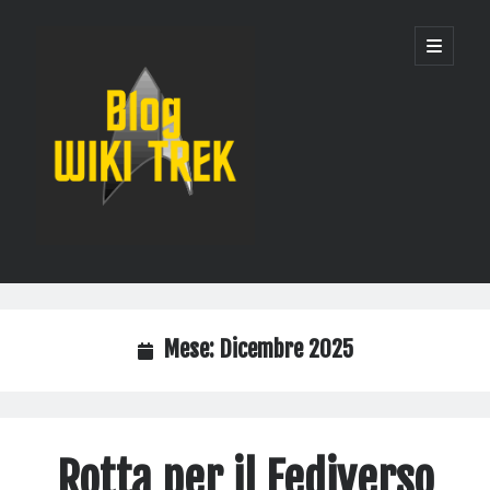
WikiTrek
apri
menu
principa
Blog
Barra
Cerca
laterale
Cerca
Mese:
Dicembre 2025
Recent Posts
Un solo server per governarli tutti: la nuova infrastruttura di WikiTrek
Quando i robot prendono d’assalto una wiki: come abbiamo protetto
Rotta per il Fediverso
Wikitrek dai bot AI