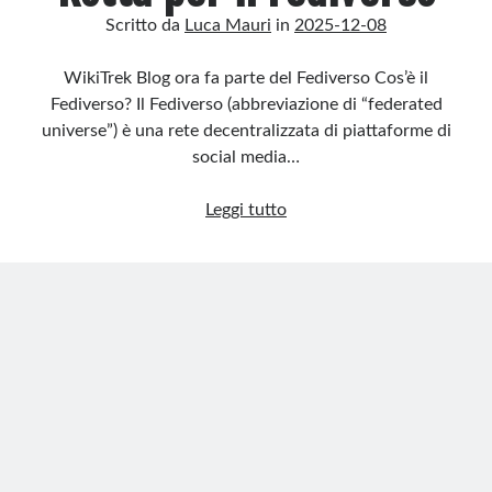
Rotta per il Fediverso
Scritto da
Luca Mauri
in
2025-12-08
Integrazione dei meta tag Open Graph con OpenGraphMeta e
Description2
WikiTrek Blog ora fa parte del Fediverso Cos’è il
Ricorrenze in Home Page
Fediverso? Il Fediverso (abbreviazione di “federated
universe”) è una rete decentralizzata di piattaforme di
social media…
Recent Comments
Nessun commento da mostrare.
Rotta
Leggi tutto
per
il
Fediverso