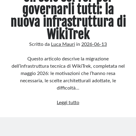
governarli tutti: la
Rotta per il Fediverso
Integrazione dei meta tag Open Graph con OpenGraphMeta e
nuova infrastruttura di
Description2
Ricorrenze in Home Page
WikiTrek
Scritto da
Luca Mauri
in
2026-06-13
Recent Comments
Nessun commento da mostrare.
Questo articolo descrive la migrazione
dell’infrastruttura tecnica di WikiTrek, completata nel
maggio 2026: le motivazioni che l’hanno resa
necessaria, le scelte architetturali adottate, le
difficoltà…
Un
Leggi tutto
solo
server
per
governarli