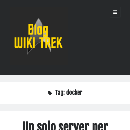
WikiTrek
apri
menu
principa
Blog
Barra
Cerca
laterale
Cerca
Tag:
docker
Recent Posts
Un solo server per governarli tutti: la nuova infrastruttura di WikiTrek
Quando i robot prendono d’assalto una wiki: come abbiamo protetto
Un solo server per
Wikitrek dai bot AI