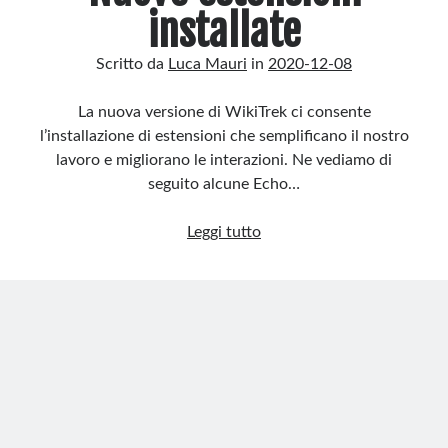
installate
Rotta per il Fediverso
Integrazione dei meta tag Open Graph con OpenGraphMeta e
Description2
Scritto da
Luca Mauri
in
2020-12-08
Ricorrenze in Home Page
La nuova versione di WikiTrek ci consente
l’installazione di estensioni che semplificano il nostro
Recent Comments
lavoro e migliorano le interazioni. Ne vediamo di
Nessun commento da mostrare.
seguito alcune Echo…
Nuove
Leggi tutto
estensioni
installate