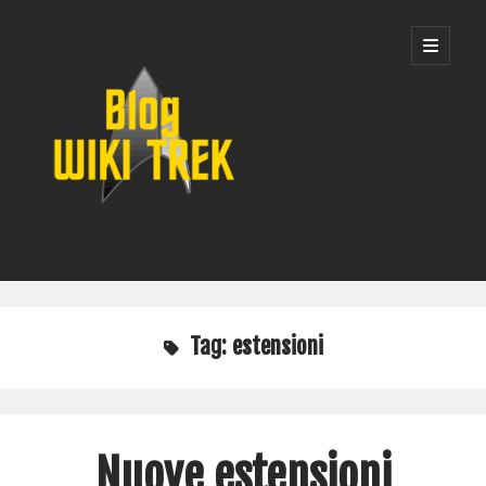
WikiTrek
apri
menu
principa
Blog
Barra
Cerca
laterale
Cerca
Tag:
estensioni
Recent Posts
Un solo server per governarli tutti: la nuova infrastruttura di WikiTrek
Quando i robot prendono d’assalto una wiki: come abbiamo protetto
Nuove estensioni
Wikitrek dai bot AI