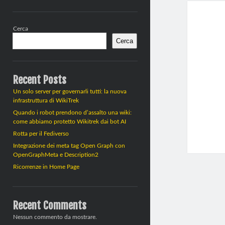
Barra
Cerca
laterale
Cerca
Recent Posts
Un solo server per governarli tutti: la nuova
infrastruttura di WikiTrek
Quando i robot prendono d’assalto una wiki:
come abbiamo protetto Wikitrek dai bot AI
Rotta per il Fediverso
Integrazione dei meta tag Open Graph con
OpenGraphMeta e Description2
Ricorrenze in Home Page
Recent Comments
Nessun commento da mostrare.