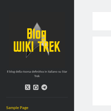
WikiTrek
Blog
Il blog della risorsa definitiva in italiano su Star
Trek
twitter
github
telegram
Sample Page