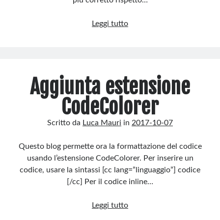
più corretto rispetto…
Giochiamo
Leggi tutto
con
gli
UL
Aggiunta estensione
CodeColorer
Scritto da
Luca Mauri
in
2017-10-07
Questo blog permette ora la formattazione del codice
usando l’estensione CodeColorer. Per inserire un
codice, usare la sintassi [cc lang=”linguaggio”] codice
[/cc] Per il codice inline…
Aggiunta
Leggi tutto
estensione