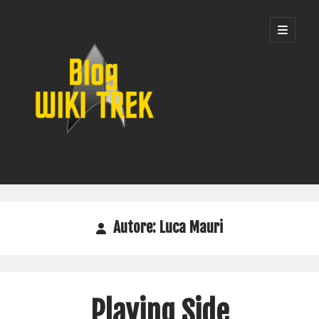
WikiTrek
apri
menu
principa
Blog
Barra
Cerca
laterale
Cerca
Autore:
Luca Mauri
Recent Posts
Un solo server per governarli tutti: la nuova infrastruttura di WikiTrek
Quando i robot prendono d’assalto una wiki: come abbiamo protetto
Playing Side
Wikitrek dai bot AI