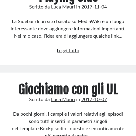
Rotta per il Fediverso
Scritto da
Luca Mauri
in
2017-11-04
Integrazione dei meta tag Open Graph con OpenGraphMeta e
Description2
La Sidebar di un sito basato su MediaWiki è un luogo
Ricorrenze in Home Page
interessante dove aggiungere informazioni importanti.
Nel mio caso, l’idea era di aggiungere qualche link…
Recent Comments
Playing
Leggi tutto
Nessun commento da mostrare.
Side
Giochiamo con gli UL
Scritto da
Luca Mauri
in
2017-10-07
Da pochi giorni, i campi e i valori relativi agli episodi
sono tutti inseriti in parametri singoli
del Template:BoxEpisodio : questo è semanticamente