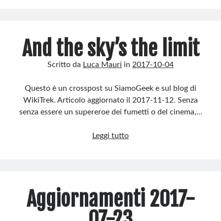
CodeColorer
And the sky’s the limit
Scritto da
Luca Mauri
in
2017-10-04
Questo è un crosspost su SiamoGeek e sul blog di
WikiTrek. Articolo aggiornato il 2017-11-12. Senza
senza essere un supereroe dei fumetti o del cinema,…
And
Leggi tutto
the
sky’s
the
limit
Aggiornamenti 2017-
07-23